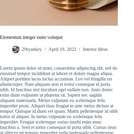
Elementum integer enim volutpat
29ryankey
April 19, 2022
Interior Ideas
Lorem ipsum dolor sit amet, consectetur adipiscing elit, sed do
eiusmod tempor incididunt ut labore et dolore magna aliqua.
Aliquet porttitor lacus luctus accumsan. Leo vel fringilla est
ullamcorper. Nam aliquam sem et tortor consequat id porta
nibh. Id faucibus nisl tincidunt eget nullam non. Justo donec
enim diam vulputate ut pharetra sit. Sapien nec sagittis
aliquam malesuada. Metus vulputate eu scelerisque felis
imperdiet proin. Aliquet risus feugiat in ante metus dictum at
tempor. Quisque id diam vel quam. Mattis pellentesque id nibh
tortor id aliquet. In metus vulputate eu scelerisque felis
imperdiet. Feugiat scelerisque varius morbi enim nunc
faucibus a. Sem et tortor consequat id porta nibh. Cursus risus
at ultrices mi tempus imperdiet nulla malesuada pellentesque.