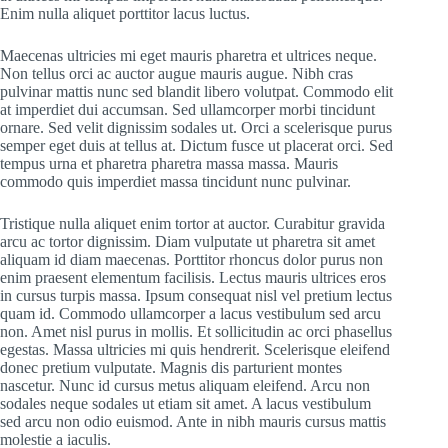
Enim nulla aliquet porttitor lacus luctus.
Maecenas ultricies mi eget mauris pharetra et ultrices neque.
Non tellus orci ac auctor augue mauris augue. Nibh cras
pulvinar mattis nunc sed blandit libero volutpat. Commodo elit
at imperdiet dui accumsan. Sed ullamcorper morbi tincidunt
ornare. Sed velit dignissim sodales ut. Orci a scelerisque purus
semper eget duis at tellus at. Dictum fusce ut placerat orci. Sed
tempus urna et pharetra pharetra massa massa. Mauris
commodo quis imperdiet massa tincidunt nunc pulvinar.
Tristique nulla aliquet enim tortor at auctor. Curabitur gravida
arcu ac tortor dignissim. Diam vulputate ut pharetra sit amet
aliquam id diam maecenas. Porttitor rhoncus dolor purus non
enim praesent elementum facilisis. Lectus mauris ultrices eros
in cursus turpis massa. Ipsum consequat nisl vel pretium lectus
quam id. Commodo ullamcorper a lacus vestibulum sed arcu
non. Amet nisl purus in mollis. Et sollicitudin ac orci phasellus
egestas. Massa ultricies mi quis hendrerit. Scelerisque eleifend
donec pretium vulputate. Magnis dis parturient montes
nascetur. Nunc id cursus metus aliquam eleifend. Arcu non
sodales neque sodales ut etiam sit amet. A lacus vestibulum
sed arcu non odio euismod. Ante in nibh mauris cursus mattis
molestie a iaculis.