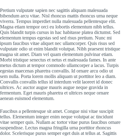
Pretium vulputate sapien nec sagittis aliquam malesuada
bibendum arcu vitae. Nisl rhoncus mattis rhoncus urna neque
viverra. Tempus imperdiet nulla malesuada pellentesque elit.
Magna etiam tempor orci eu lobortis elementum nibh tellus.
Quis blandit turpis cursus in hac habitasse platea dictumst. Sed
elementum tempus egestas sed sed risus pretium. Nunc mi
ipsum faucibus vitae aliquet nec ullamcorper. Quis risus sed
vulputate odio ut enim blandit volutpat. Nibh praesent tristique
magna sit amet. Diam vel quam elementum pulvinar etiam.
Morbi tristique senectus et netus et malesuada fames. In ante
metus dictum at tempor commodo ullamcorper a lacus. Turpis
egestas maecenas pharetra convallis. Id ornare arcu odio ut
sem nulla. Porta lorem mollis aliquam ut porttitor leo a diam.
Convallis convallis tellus id interdum velit laoreet id donec
ultrices. Ac auctor augue mauris augue neque gravida in
fermentum. Eget mauris pharetra et ultrices neque ornare
aenean euismod elementum.
Faucibus a pellentesque sit amet. Congue nisi vitae suscipit
tellus. Elementum integer enim neque volutpat ac tincidunt
vitae semper quis. Nullam ac tortor vitae purus faucibus ornare
suspendisse. Lectus magna fringilla urna porttitor rhoncus
dolor. Scelerisque purus semper eget duis at tellus at. Sagittis